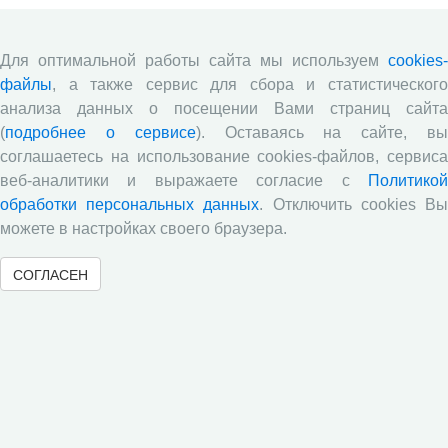
ежегодная подписка составляет более 50 наименований
журналов и газет.
Для оптимальной работы сайта мы используем
cookies-
файлы
, а также сервис для сбора и статистического
анализа данных о посещении Вами страниц сайта
В библиотеке института активно применяются
(
подробнее о сервисе
). Оставаясь на сайте, в
информационные компьютерные технологии:
соглашаетесь на использование cookies-файлов, сервиса
с 2020 года библиотека приступила к автоматизации
веб-аналитики и выражаете согласие с
Политикой
библиотечных процессов, созданию электронного
обработки персональных данных
. Отключить cookies В
каталога;
можете в настройках своего браузера.
ведется электронный каталог, который на сегодняшний
день составляет почти 2 тыс. записей, процесс
СОГЛАСЕН
систематизации автоматизирован.
Наличие книг, можно просмотреть в электронном
каталоге интернет портала ВолНЦ РАН.
Так же, в данный момент, книжный фонд находится в
процессе перевода в электронный вид.