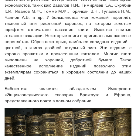
экономистов, таких как: Вавилов Н.И., Тимирязев К.А., Скрябин
К.И., Иванов М.Ф., Томмэ М.Ф., Горячкин В.Н., Тулайков Н.М.,
Чаянов А.В. и др. У большинства книг кожаный переплёт,
тисненный или рифленый корешок, на котором золотым
шрифтом отпечатано название книги. Имеются вшитые
атласные закладки. Некоторые книги в оригинальных тканевых
переплётах. Обрез некоторых, наиболее солидных изданий –
цветной, в книгах двойной титульный лист. Эти издания с
хорошо прошитым и проклеенным капталом. Многие книги
выполнены на хорошей, добротной бумаге. Такое
качественное исполнение изданий позволило этим
экземплярам сохраниться в хорошем состоянии до наших
дней.
Библиотека является обладателем Имперского
«Энциклопедического словаря» Брокгауза и Ефрона,
представленного почти в полном собрании.