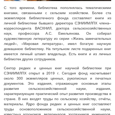
С того времени, библиотека пополнялась тематическими
книгами, связанными с сельским хозяйством. Более ста
экземпляров библиотечного фонда составляют книги из
личной библиотеки бывшего директора СЗНИИМЛПХ члена–
корреспондента ВАСХНИЛ, доктора сельскохозяйственных
наук, профессора А.С. Емельянова. Он собирал
художественную литературу из серии «Жизнь замечательных
людей», «Мировая литература», имел богатую научную
домашнюю библиотеку. На титульном листе подаренных книг
имеется личный штамп владельца. Есть книги и из личных
библиотек других сотрудников.
Сектор редких и ценных книг научной библиотеки при
СЗНИИМЛПХ открыт в 2019 г. Сегодня фонд насчитывает
около 300 экземпляров ценных, рукописных и печатных
документов. Это издания, отражающие основные этапы
развития сельскохозяйственной науки, издания,
характеризующие практический опыт развития производства в
стране. В них входят труды по сельскому хозяйству, отчёты,
материалы. Ядро фонда редких и ценных книг составляют
труды основоположников сельскохозяйственной науки,
известных агрономов, ветеринаров, зоотехников, инженеров,