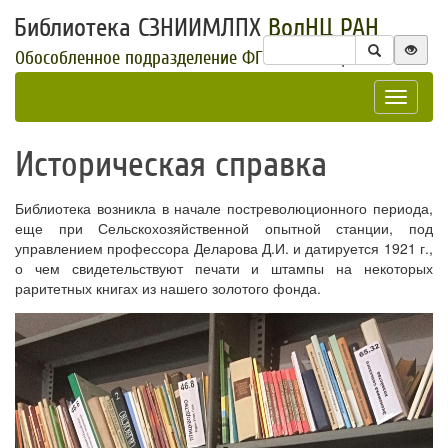
Библиотека СЗНИИМЛПХ
ВолНЦ РАН
Обособленное подразделение ФГБУН ВолНЦ РАН
Toggle
navigat
Историческая справка
Библиотека возникла в начале постреволюционного периода,
еще при Сельскохозяйственной опытной станции, под
управлением профессора Деларова Д.И. и датируется 1921 г.,
о чем свидетельствуют печати и штампы на некоторых
раритетных книгах из нашего золотого фонда.