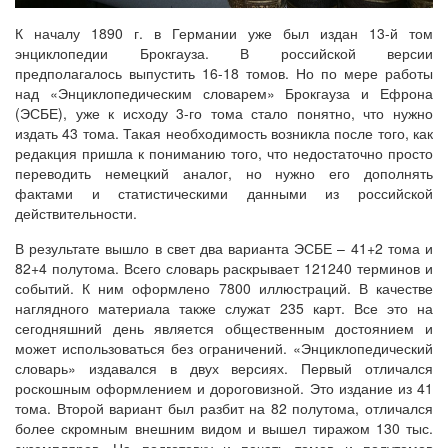
К началу 1890 г. в Германии уже был издан 13-й том
энциклопедии Брокгауза. В российской версии
предполагалось выпустить 16-18 томов. Но по мере работы
над «Энциклопедическим словарем» Брокгауза и Ефрона
(ЭСБЕ), уже к исходу 3-го тома стало понятно, что нужно
издать 43 тома. Такая необходимость возникла после того, как
редакция пришла к пониманию того, что недостаточно просто
переводить немецкий аналог, но нужно его дополнять
фактами и статистическими данными из российской
действительности.
В результате вышло в свет два варианта ЭСБЕ – 41+2 тома и
82+4 полутома. Всего словарь раскрывает 121240 терминов и
событий. К ним оформлено 7800 иллюстраций. В качестве
наглядного материала также служат 235 карт. Все это на
сегодняшний день является общественным достоянием и
может использоваться без ограничений. «Энциклопедический
словарь» издавался в двух версиях. Первый отличался
роскошным оформлением и дороговизной. Это издание из 41
тома. Второй вариант был разбит на 82 полутома, отличался
более скромным внешним видом и вышел тиражом 130 тыс.